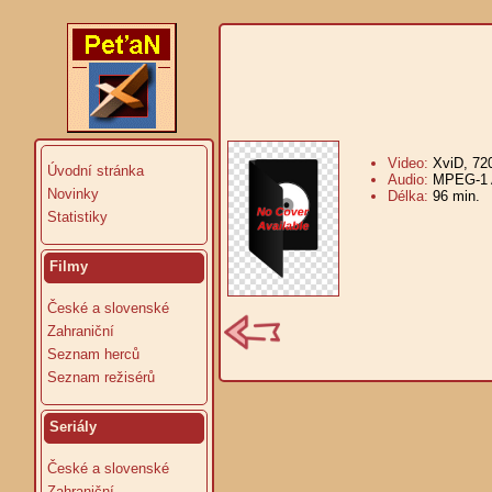
Video:
XviD, 72
Úvodní stránka
Audio:
MPEG-1 A
Novinky
Délka:
96 min.
V
Statistiky
Filmy
České a slovenské
Zahraniční
Seznam herců
Seznam režisérů
Seriály
České a slovenské
Zahraniční