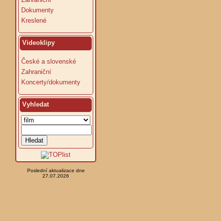
Dokumenty
Kreslené
Videoklipy
České a slovenské
Zahraniční
Koncerty/dokumenty
Vyhledat
Poslední aktualizace dne
27.07.2026