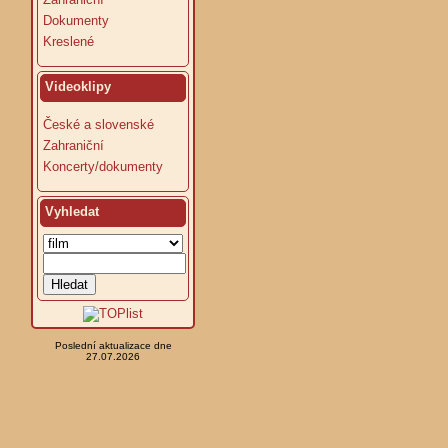
Dokumenty
Kreslené
Videoklipy
České a slovenské
Zahraniční
Koncerty/dokumenty
Vyhledat
Poslední aktualizace dne
27.07.2026