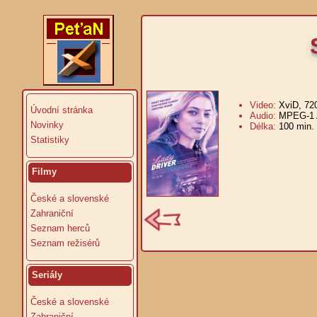
Video:
XviD, 72
Úvodní stránka
Audio:
MPEG-1 A
Novinky
Délka:
100 min.
Statistiky
Filmy
České a slovenské
Zahraniční
Seznam herců
Seznam režisérů
Seriály
České a slovenské
Zahraniční