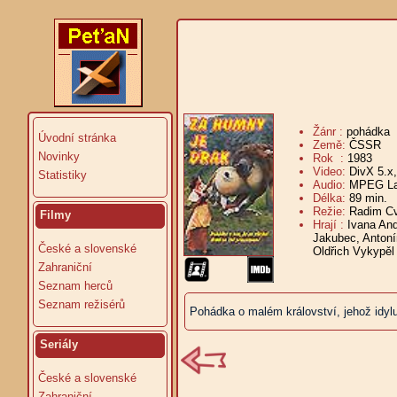
Žánr :
pohádka
Úvodní stránka
Země:
ČSSR
Novinky
Rok :
1983
Video:
DivX 5.x
Statistiky
Audio:
MPEG Lay
Délka:
89 min.
V
Režie:
Radim C
Filmy
Hrají :
Ivana And
Jakubec, Antoní
České a slovenské
Oldřich Vykypěl
Zahraniční
Seznam herců
Seznam režisérů
Pohádka o malém království, jehož idylu
Seriály
České a slovenské
Zahraniční