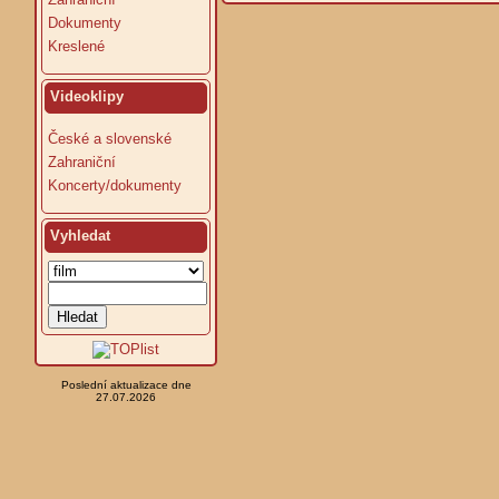
Dokumenty
Kreslené
Videoklipy
České a slovenské
Zahraniční
Koncerty/dokumenty
Vyhledat
Poslední aktualizace dne
27.07.2026