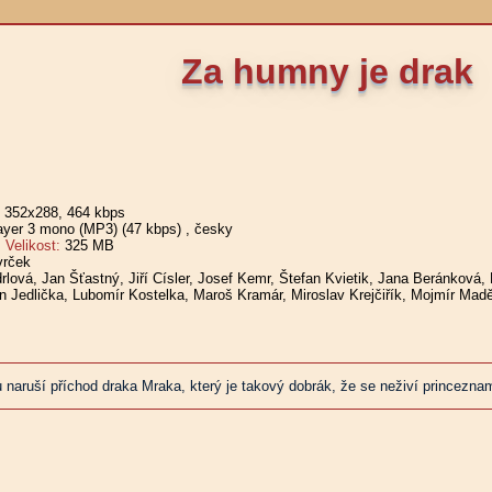
Za humny je drak
, 352x288, 464 kbps
er 3 mono (MP3) (47 kbps)
, česky
elikost:
325 MB
vrček
rlová, Jan Šťastný, Jiří Císler, Josef Kemr, Štefan Kvietik, Jana Beránkov
n Jedlička, Lubomír Kostelka, Maroš Kramár, Miroslav Krejčiřík, Mojmír Madě
 naruší příchod draka Mraka, který je takový dobrák, že se neživí princezna