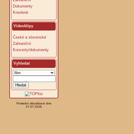
Dokumenty
Kreslené
Videoklipy
České a slovenské
Zahraniční
Koncerty/dokumenty
Vyhledat
Poslední aktualizace dne
27.07.2026