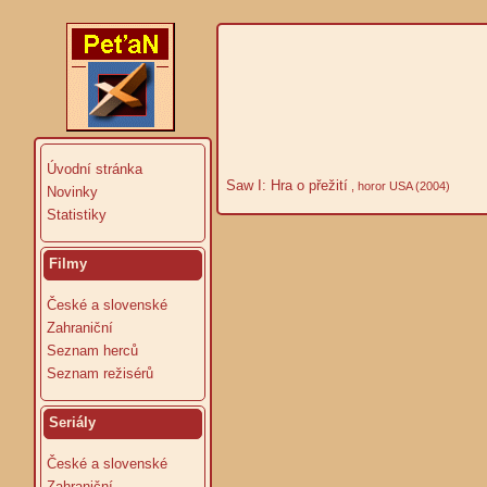
Úvodní stránka
Saw I: Hra o přežití
, horor USA (2004)
Novinky
Statistiky
Filmy
České a slovenské
Zahraniční
Seznam herců
Seznam režisérů
Seriály
České a slovenské
Zahraniční