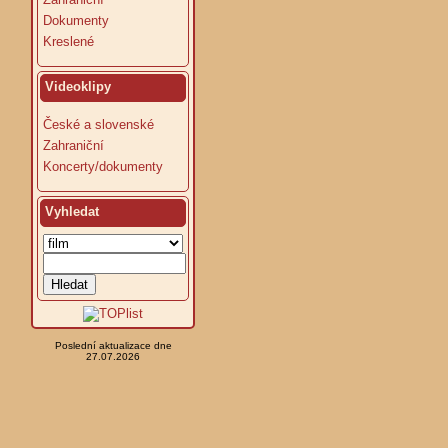
Dokumenty
Kreslené
Videoklipy
České a slovenské
Zahraniční
Koncerty/dokumenty
Vyhledat
Poslední aktualizace dne
27.07.2026