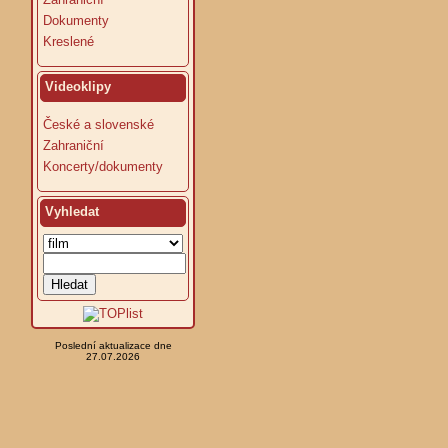
Dokumenty
Kreslené
Videoklipy
České a slovenské
Zahraniční
Koncerty/dokumenty
Vyhledat
Poslední aktualizace dne
27.07.2026