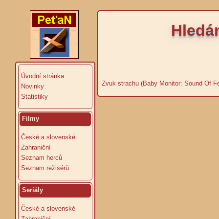
Hledá
Úvodní stránka
Zvuk strachu (Baby Monitor: Sound Of Fe
Novinky
Statistiky
Filmy
České a slovenské
Zahraniční
Seznam herců
Seznam režisérů
Seriály
České a slovenské
Zahraniční