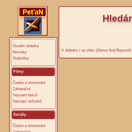
Hledán
Úvodní stránka
V dobrém i ve zlém (Above And Beyond)
Novinky
Statistiky
Filmy
České a slovenské
Zahraniční
Seznam herců
Seznam režisérů
Seriály
České a slovenské
Zahraniční