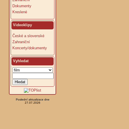
Dokumenty
Kreslené
Videoklipy
České a slovenské
Zahraniční
Koncerty/dokumenty
Vyhledat
Poslední aktualizace dne
27.07.2026