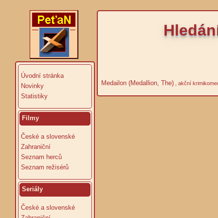
Hledán
Úvodní stránka
Medailon (Medallion, The)
, akční krimikome
Novinky
Statistiky
Filmy
České a slovenské
Zahraniční
Seznam herců
Seznam režisérů
Seriály
České a slovenské
Zahraniční