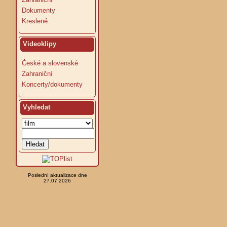
Dokumenty
Kreslené
Videoklipy
České a slovenské
Zahraniční
Koncerty/dokumenty
Vyhledat
Poslední aktualizace dne
27.07.2026