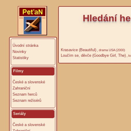
Hledání he
Úvodní stránka
Krasavice (Beautiful)
, drama USA (2000)
Novinky
Loučím se, děvče (Goodbye Girl, The)
, k
Statistiky
Filmy
České a slovenské
Zahraniční
Seznam herců
Seznam režisérů
Seriály
České a slovenské
Zahraniční