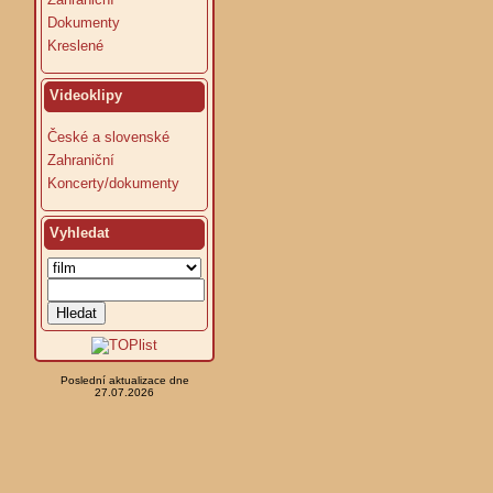
Dokumenty
Kreslené
Videoklipy
České a slovenské
Zahraniční
Koncerty/dokumenty
Vyhledat
Poslední aktualizace dne
27.07.2026