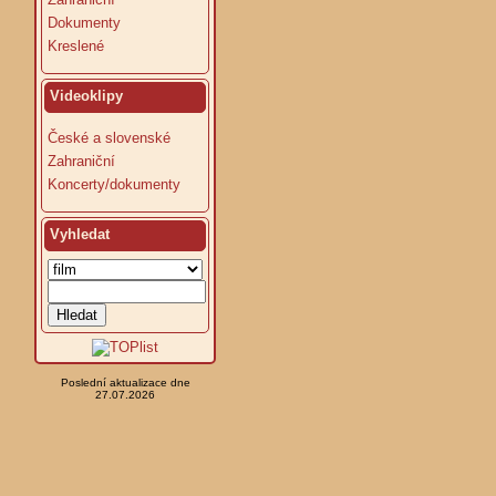
Dokumenty
Kreslené
Videoklipy
České a slovenské
Zahraniční
Koncerty/dokumenty
Vyhledat
Poslední aktualizace dne
27.07.2026