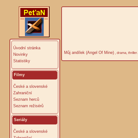
Úvodní stránka
Můj andílek (Angel Of Mine)
, drama, thrille
Novinky
Statistiky
Filmy
České a slovenské
Zahraniční
Seznam herců
Seznam režisérů
Seriály
České a slovenské
Zahraniční