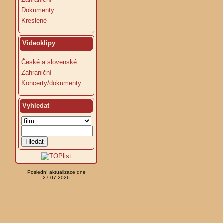
Dokumenty
Kreslené
Videoklipy
České a slovenské
Zahraniční
Koncerty/dokumenty
Vyhledat
Poslední aktualizace dne
27.07.2026