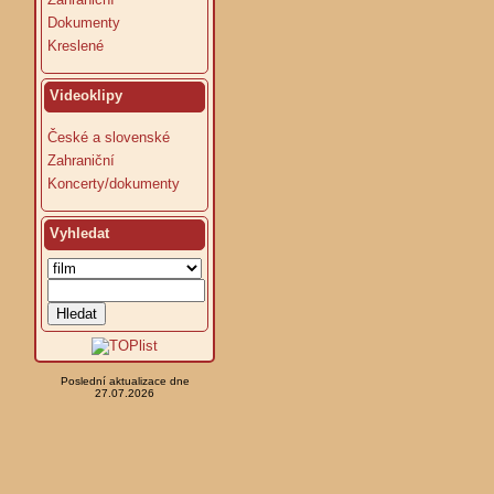
Dokumenty
Kreslené
Videoklipy
České a slovenské
Zahraniční
Koncerty/dokumenty
Vyhledat
Poslední aktualizace dne
27.07.2026