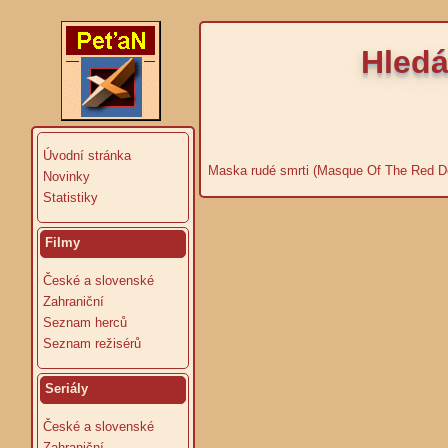
Hledá
Úvodní stránka
Maska rudé smrti (Masque Of The Red D
Novinky
Statistiky
Filmy
České a slovenské
Zahraniční
Seznam herců
Seznam režisérů
Seriály
České a slovenské
Zahraniční