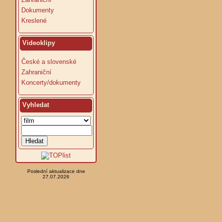
Dokumenty
Kreslené
Videoklipy
České a slovenské
Zahraniční
Koncerty/dokumenty
Vyhledat
Poslední aktualizace dne
27.07.2026