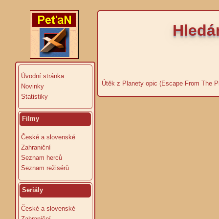
Hledá
Úvodní stránka
Útěk z Planety opic (Escape From The P
Novinky
Statistiky
Filmy
České a slovenské
Zahraniční
Seznam herců
Seznam režisérů
Seriály
České a slovenské
Zahraniční