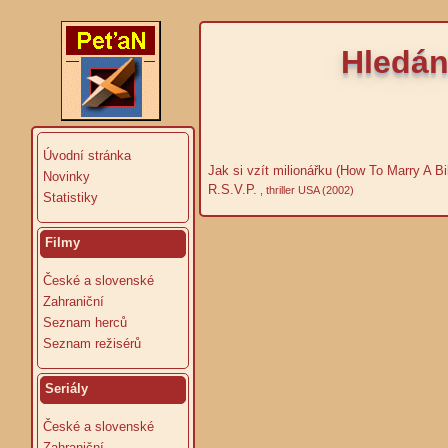
Hledán
Úvodní stránka
Jak si vzít milionářku (How To Marry A Bil
Novinky
R.S.V.P.
, thriller USA (2002)
Statistiky
Filmy
České a slovenské
Zahraniční
Seznam herců
Seznam režisérů
Seriály
České a slovenské
Zahraniční