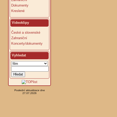
Dokumenty
Kreslené
Videoklipy
České a slovenské
Zahraniční
Koncerty/dokumenty
Vyhledat
Poslední aktualizace dne
27.07.2026