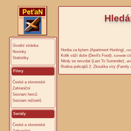
Hledá
Úvodní stránka
Honba za bytem (Apartment Hunting)
, ro
Novinky
Kolik váží duše (Devil's Food)
, komedie US
Statistiky
Nikdy se nevzdat (Last To Surrender)
, ak
Rodina policajtů 2: Zkouška víry (Family 
Filmy
České a slovenské
Zahraniční
Seznam herců
Seznam režisérů
Seriály
České a slovenské
Zahraniční