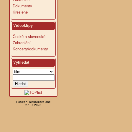
Dokumenty
Kreslené
Videoklipy
České a slovenské
Zahraniční
Koncerty/dokumenty
Vyhledat
Poslední aktualizace dne
27.07.2026