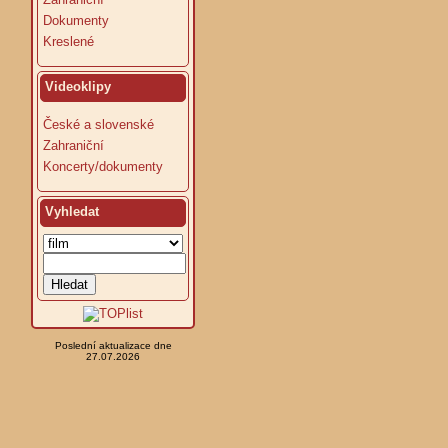
Dokumenty
Kreslené
Videoklipy
České a slovenské
Zahraniční
Koncerty/dokumenty
Vyhledat
Poslední aktualizace dne
27.07.2026