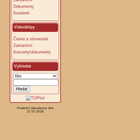
Dokumenty
Kreslené
Videoklipy
České a slovenské
Zahraniční
Koncerty/dokumenty
Vyhledat
Poslední aktualizace dne
27.07.2026