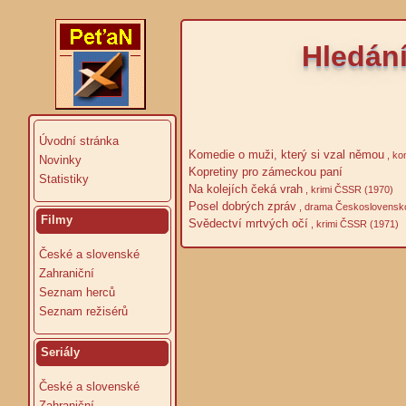
Hledání
Úvodní stránka
Komedie o muži, který si vzal němou
, ko
Novinky
Kopretiny pro zámeckou paní
Statistiky
Na kolejích čeká vrah
, krimi ČSSR (1970)
Posel dobrých zpráv
, drama Československ
Filmy
Svědectví mrtvých očí
, krimi ČSSR (1971)
České a slovenské
Zahraniční
Seznam herců
Seznam režisérů
Seriály
České a slovenské
Zahraniční