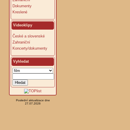
Dokumenty
Kreslené
Videoklipy
České a slovenské
Zahraniční
Koncerty/dokumenty
Vyhledat
Poslední aktualizace dne
27.07.2026