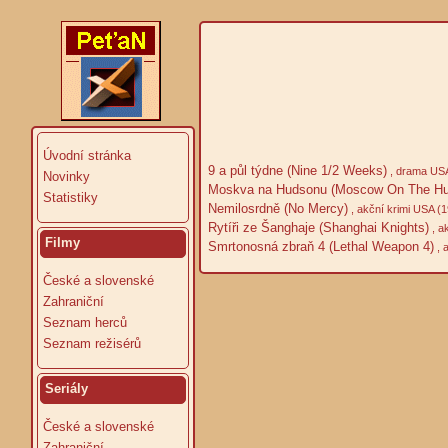
Úvodní stránka
9 a půl týdne (Nine 1/2 Weeks)
, drama USA
Novinky
Moskva na Hudsonu (Moscow On The Hu
Statistiky
Nemilosrdně (No Mercy)
, akční krimi USA (
Rytíři ze Šanghaje (Shanghai Knights)
, a
Filmy
Smrtonosná zbraň 4 (Lethal Weapon 4)
, 
České a slovenské
Zahraniční
Seznam herců
Seznam režisérů
Seriály
České a slovenské
Zahraniční