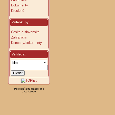
Dokumenty
Kreslené
Videoklipy
České a slovenské
Zahraniční
Koncerty/dokumenty
Vyhledat
Poslední aktualizace dne
27.07.2026