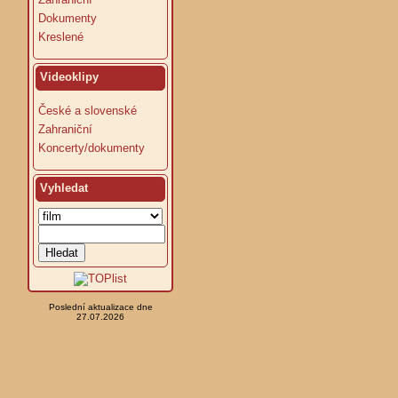
Dokumenty
Kreslené
Videoklipy
České a slovenské
Zahraniční
Koncerty/dokumenty
Vyhledat
Poslední aktualizace dne
27.07.2026