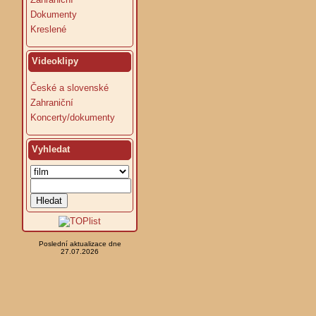
Dokumenty
Kreslené
Videoklipy
České a slovenské
Zahraniční
Koncerty/dokumenty
Vyhledat
Poslední aktualizace dne
27.07.2026