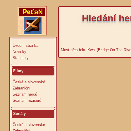
Hledání he
Úvodní stránka
Most přes řeku Kwai (Bridge On The Rive
Novinky
Statistiky
Filmy
České a slovenské
Zahraniční
Seznam herců
Seznam režisérů
Seriály
České a slovenské
Zahraniční