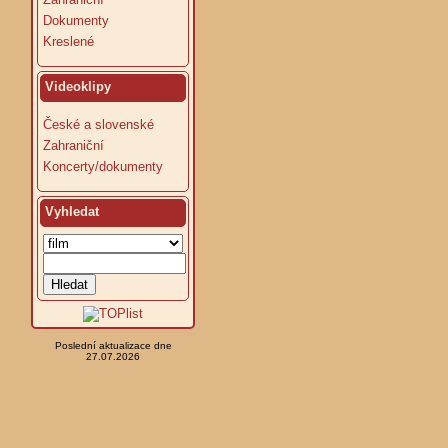
Dokumenty
Kreslené
Videoklipy
České a slovenské
Zahraniční
Koncerty/dokumenty
Vyhledat
Poslední aktualizace dne
27.07.2026