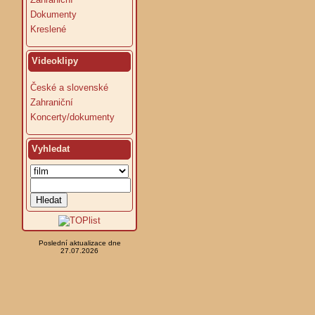
Dokumenty
Kreslené
Videoklipy
České a slovenské
Zahraniční
Koncerty/dokumenty
Vyhledat
Poslední aktualizace dne
27.07.2026