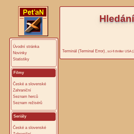
Hledání
Úvodní stránka
Terminál (Terminal Error)
, sci-fi thriller USA 
Novinky
Statistiky
Filmy
České a slovenské
Zahraniční
Seznam herců
Seznam režisérů
Seriály
České a slovenské
Zahraniční