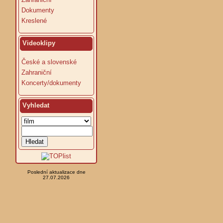
Dokumenty
Kreslené
Videoklipy
České a slovenské
Zahraniční
Koncerty/dokumenty
Vyhledat
Poslední aktualizace dne
27.07.2026