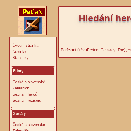
Hledání he
Úvodní stránka
Perfektní útěk (Perfect Getaway, The)
, th
Novinky
Statistiky
Filmy
České a slovenské
Zahraniční
Seznam herců
Seznam režisérů
Seriály
České a slovenské
Zahraniční