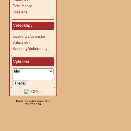
Dokumenty
Kreslené
Videoklipy
České a slovenské
Zahraniční
Koncerty/dokumenty
Vyhledat
Poslední aktualizace dne
27.07.2026