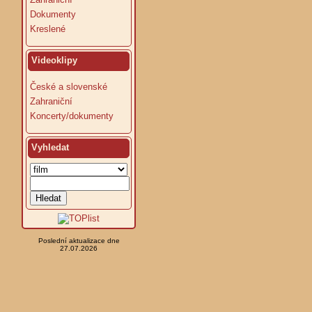
Dokumenty
Kreslené
Videoklipy
České a slovenské
Zahraniční
Koncerty/dokumenty
Vyhledat
Poslední aktualizace dne
27.07.2026