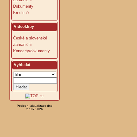
Dokumenty
Kreslené
Videoklipy
České a slovenské
Zahraniční
Koncerty/dokumenty
Vyhledat
Poslední aktualizace dne
27.07.2026