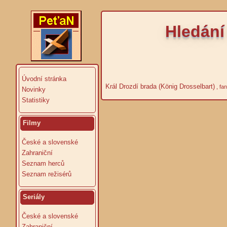
Hledání
Úvodní stránka
Král Drozdí brada (König Drosselbart)
, fa
Novinky
Statistiky
Filmy
České a slovenské
Zahraniční
Seznam herců
Seznam režisérů
Seriály
České a slovenské
Zahraniční