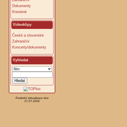
Dokumenty
Kreslené
Videoklipy
České a slovenské
Zahraniční
Koncerty/dokumenty
Vyhledat
Poslední aktualizace dne
27.07.2026