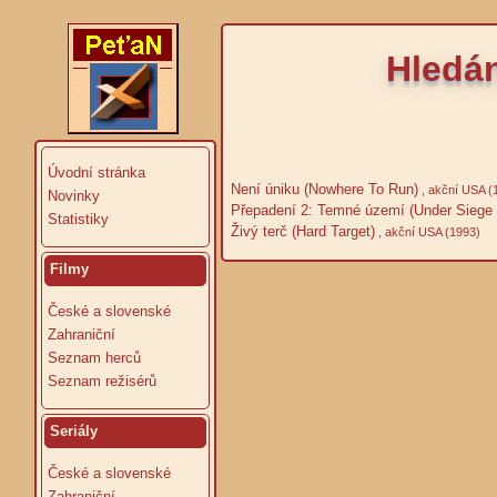
Hledán
Úvodní stránka
Není úniku (Nowhere To Run)
, akční USA (
Novinky
Přepadení 2: Temné území (Under Siege 2:
Statistiky
Živý terč (Hard Target)
, akční USA (1993)
Filmy
České a slovenské
Zahraniční
Seznam herců
Seznam režisérů
Seriály
České a slovenské
Zahraniční