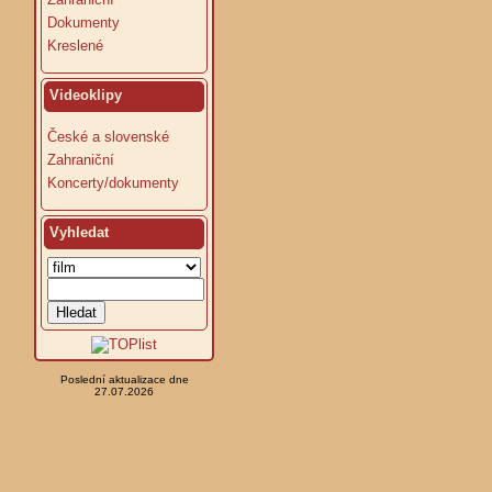
Dokumenty
Kreslené
Videoklipy
České a slovenské
Zahraniční
Koncerty/dokumenty
Vyhledat
Poslední aktualizace dne
27.07.2026