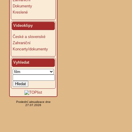
Dokumenty
Kreslené
Videoklipy
České a slovenské
Zahraniční
Koncerty/dokumenty
Vyhledat
Poslední aktualizace dne
27.07.2026