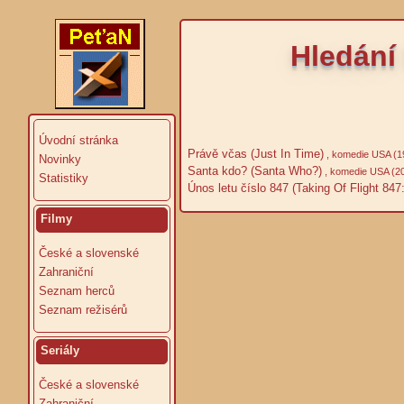
Hledání
Úvodní stránka
Právě včas (Just In Time)
, komedie USA (1
Novinky
Santa kdo? (Santa Who?)
, komedie USA (2
Statistiky
Únos letu číslo 847 (Taking Of Flight 847
Filmy
České a slovenské
Zahraniční
Seznam herců
Seznam režisérů
Seriály
České a slovenské
Zahraniční