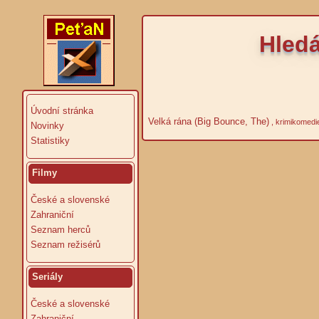
Hledá
Úvodní stránka
Velká rána (Big Bounce, The)
, krimikomedi
Novinky
Statistiky
Filmy
České a slovenské
Zahraniční
Seznam herců
Seznam režisérů
Seriály
České a slovenské
Zahraniční