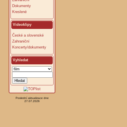
Dokumenty
Kreslené
Videoklipy
České a slovenské
Zahraniční
Koncerty/dokumenty
Vyhledat
Poslední aktualizace dne
27.07.2026