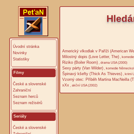
Hledá
Úvodní stránka
Americký vlkodlak v Paříži (American Wer
Novinky
Milostný dopis (Love Letter, The)
, komedie
Statistiky
Riziko (Boiler Room)
, drama USA (2000)
Sexy párty (Van Wilder)
, komedie Německo/
Filmy
Špinavý kšefty (Thick As Thieves)
, krimi
Vzorný otec: Příběh Martina MacNeilla (T
České a slovenské
xXx
, akční USA (2002)
Zahraniční
Seznam herců
Seznam režisérů
Seriály
České a slovenské
Zahraniční