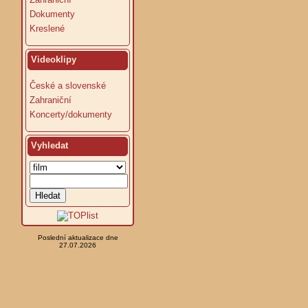
Dokumenty
Kreslené
Videoklipy
České a slovenské
Zahraniční
Koncerty/dokumenty
Vyhledat
Poslední aktualizace dne
27.07.2026