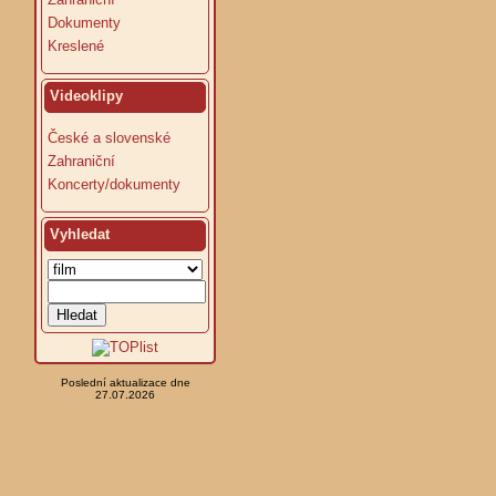
Dokumenty
Kreslené
Videoklipy
České a slovenské
Zahraniční
Koncerty/dokumenty
Vyhledat
Poslední aktualizace dne
27.07.2026