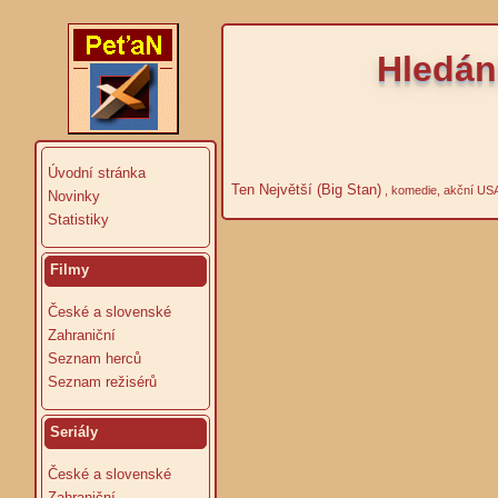
Hledání
Úvodní stránka
Ten Největší (Big Stan)
, komedie, akční US
Novinky
Statistiky
Filmy
České a slovenské
Zahraniční
Seznam herců
Seznam režisérů
Seriály
České a slovenské
Zahraniční