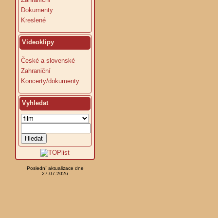
Dokumenty
Kreslené
Videoklipy
České a slovenské
Zahraniční
Koncerty/dokumenty
Vyhledat
Poslední aktualizace dne
27.07.2026