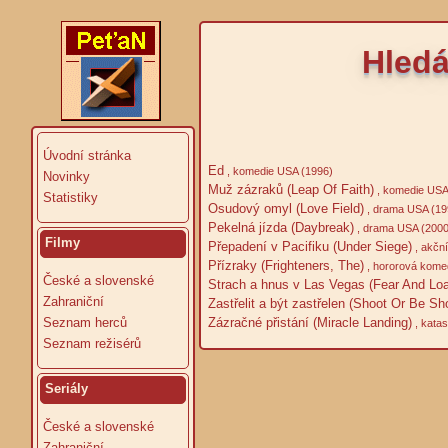
Hledá
Úvodní stránka
Ed
, komedie USA (1996)
Novinky
Muž zázraků (Leap Of Faith)
, komedie USA
Statistiky
Osudový omyl (Love Field)
, drama USA (19
Pekelná jízda (Daybreak)
, drama USA (2000
Filmy
Přepadení v Pacifiku (Under Siege)
, akčn
Přízraky (Frighteners, The)
, hororová kome
České a slovenské
Strach a hnus v Las Vegas (Fear And Loa
Zahraniční
Zastřelit a být zastřelen (Shoot Or Be Sh
Zázračné přistání (Miracle Landing)
Seznam herců
, katas
Seznam režisérů
Seriály
České a slovenské
Zahraniční