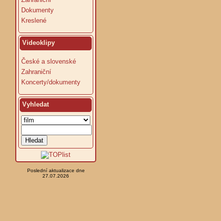
Dokumenty
Kreslené
Videoklipy
České a slovenské
Zahraniční
Koncerty/dokumenty
Vyhledat
Poslední aktualizace dne
27.07.2026