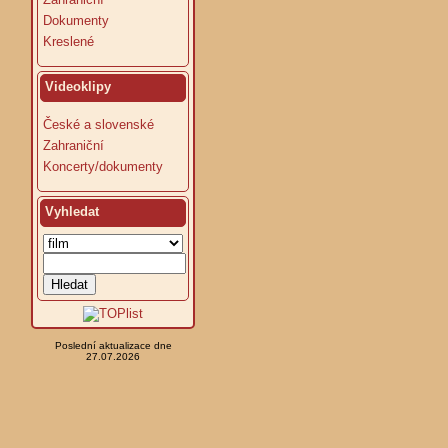
Dokumenty
Kreslené
Videoklipy
České a slovenské
Zahraniční
Koncerty/dokumenty
Vyhledat
Poslední aktualizace dne
27.07.2026