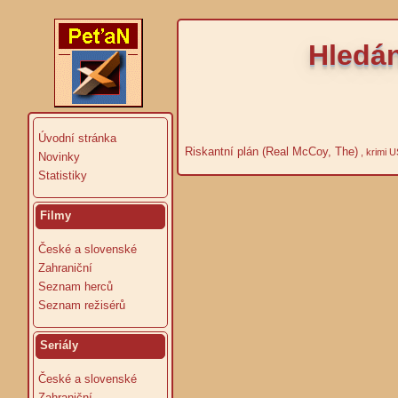
Hledán
Úvodní stránka
Riskantní plán (Real McCoy, The)
, krimi 
Novinky
Statistiky
Filmy
České a slovenské
Zahraniční
Seznam herců
Seznam režisérů
Seriály
České a slovenské
Zahraniční