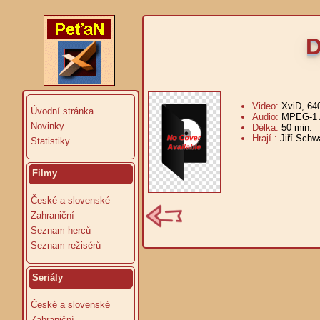
D
Video:
XviD, 64
Úvodní stránka
Audio:
MPEG-1 A
Novinky
Délka:
50 min.
V
Hrají :
Jiří Sch
Statistiky
Filmy
České a slovenské
Zahraniční
Seznam herců
Seznam režisérů
Seriály
České a slovenské
Zahraniční