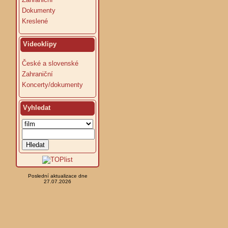
Dokumenty
Kreslené
Videoklipy
České a slovenské
Zahraniční
Koncerty/dokumenty
Vyhledat
Poslední aktualizace dne
27.07.2026