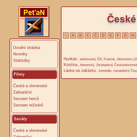
České 
~
A
B
C
Č
D
E
F
G
H
Úvodní stránka
Novinky
Hurikán
, animovaný ČR, Francie, Slovensko (2
Statistiky
Kristína
, historický, životopisný Českoslovens
Láska na zakázku
, komedie, romantický Čes
Filmy
České a slovenské
Zahraniční
Seznam herců
Seznam režisérů
Seriály
České a slovenské
Zahraniční