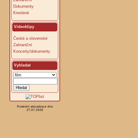
Dokumenty
Kreslené
Videoklipy
České a slovenské
Zahraniční
Koncerty/dokumenty
Vyhledat
Poslední aktualizace dne
27.07.2026