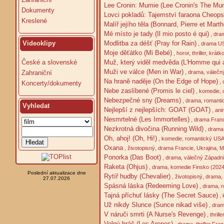
Lee Cronin: Mumie (Lee Cronin's The M
Dokumenty
Lovci pokladů: Tajemství faraona Cheops
Kreslené
Malíř jejího těla (Bonnard, Pierre et Marth
Mé místo je tady (Il mio posto é qui)
, dra
Modlitba za déšť (Pray for Rain)
Videoklipy
, drama US
Moje děťátko (Mi Bebé)
, horor, thriller, kr
Muž, který viděl medvěda (L'Homme qui a 
České a slovenské
Muži ve válce (Men in War)
, drama, válečn
Zahraniční
Na hraně naděje (On the Edge of Hope)
, 
Koncerty/dokumenty
Nebe zaslíbené (Promis le ciel)
, komedie, 
Nebezpečné sny (Dreams)
, drama, romantic
Vyhledat
Nejlepší z nejlepších: GOAT (GOAT)
, ani
Nesmrtelné (Les Immortelles)
, drama Franc
Nezkrotná divočina (Running Wild)
, drama
Oh, ahoj! (Oh, Hi!)
, komedie, romantický USA
Oxana
, životopisný, drama Francie, Ukrajina,
Ponorka (Das Boot)
, drama, válečný Západn
Raketa (Ohjus)
, drama, komedie Finsko (2024
Poslední aktualizace dne
Rytíř hudby (Chevalier)
, životopisný, drama,
27.07.2026
Spásná láska (Redeeming Love)
, drama, r
Tajná příchuť lásky (The Secret Sauce)
, 
Už nikdy Slunce (Sunce nikad više)
, dram
V náruči smrti (A Nurse's Revenge)
, thrill
Volný hráč (Les Arenes)
, drama, thriller Fra