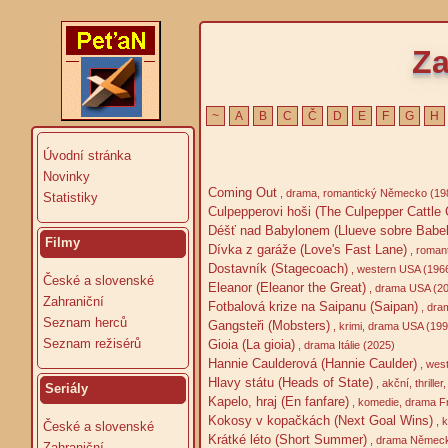
Za
~
A
B
C
Č
D
E
F
G
H
Úvodní stránka
Novinky
Coming Out
, drama, romantický Německo (19
Statistiky
Culpepperovi hoši (The Culpepper Cattle 
Déšť nad Babylonem (Llueve sobre Babel
Filmy
Dívka z garáže (Love's Fast Lane)
, roman
Dostavník (Stagecoach)
, western USA (196
České a slovenské
Eleanor (Eleanor the Great)
, drama USA (2
Zahraniční
Fotbalová krize na Saipanu (Saipan)
, dram
Seznam herců
Gangsteři (Mobsters)
, krimi, drama USA (199
Seznam režisérů
Gioia (La gioia)
, drama Itálie (2025)
Hannie Caulderová (Hannie Caulder)
, west
Hlavy státu (Heads of State)
, akční, thrill
Seriály
Kapelo, hraj (En fanfare)
, komedie, drama F
Kokosy v kopačkách (Next Goal Wins)
, 
České a slovenské
Krátké léto (Short Summer)
, drama Německo
Zahraniční