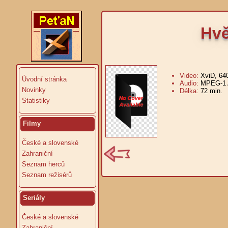
Hvě
Video:
XviD, 64
Úvodní stránka
Audio:
MPEG-1 A
Novinky
Délka:
72 min.
V
Statistiky
Filmy
České a slovenské
Zahraniční
Seznam herců
Seznam režisérů
Seriály
České a slovenské
Zahraniční