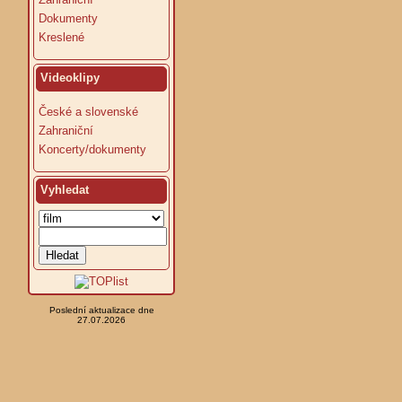
Dokumenty
Kreslené
Videoklipy
České a slovenské
Zahraniční
Koncerty/dokumenty
Vyhledat
Poslední aktualizace dne
27.07.2026