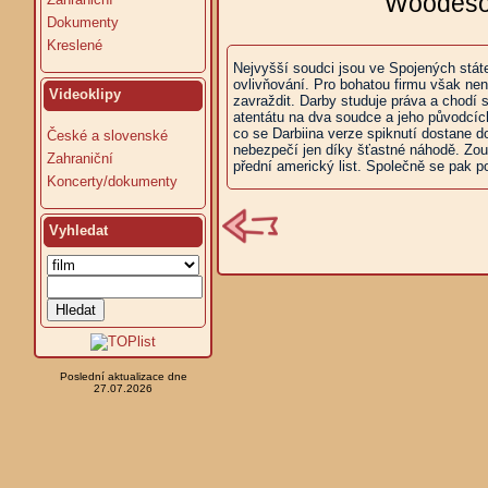
Woodeson
Dokumenty
Kreslené
Nejvyšší soudci jsou ve Spojených státe
ovlivňování. Pro bohatou firmu však nen
Videoklipy
zavraždit. Darby studuje práva a chodí
atentátu na dva soudce a jeho původcích
co se Darbiina verze spiknutí dostane d
České a slovenské
nebezpečí jen díky šťastné náhodě. Zou
Zahraniční
přední americký list. Společně se pak p
Koncerty/dokumenty
Vyhledat
Poslední aktualizace dne
27.07.2026