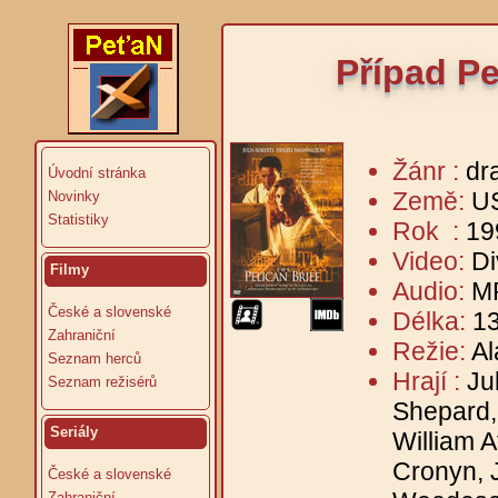
Případ Pe
Žánr :
dr
Úvodní stránka
Země:
U
Novinky
Statistiky
Rok :
19
Video:
Di
Filmy
Audio:
MP
České a slovenské
Délka:
13
Zahraniční
Režie:
Al
Seznam herců
Hrají :
Ju
Seznam režisérů
Shepard,
Seriály
William A
Cronyn, 
České a slovenské
Zahraniční