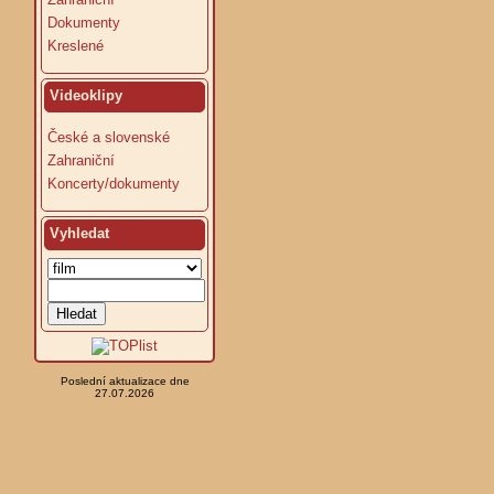
Dokumenty
Kreslené
Videoklipy
České a slovenské
Zahraniční
Koncerty/dokumenty
Vyhledat
Poslední aktualizace dne
27.07.2026