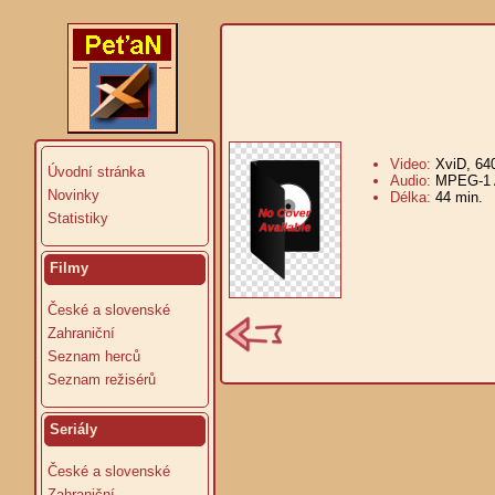
Video:
XviD, 64
Úvodní stránka
Audio:
MPEG-1 A
Novinky
Délka:
44 min.
V
Statistiky
Filmy
České a slovenské
Zahraniční
Seznam herců
Seznam režisérů
Seriály
České a slovenské
Zahraniční