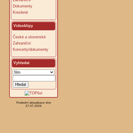
Dokumenty
Kreslené
Videoklipy
České a slovenské
Zahraniční
Koncerty/dokumenty
Vyhledat
Poslední aktualizace dne
27.07.2026