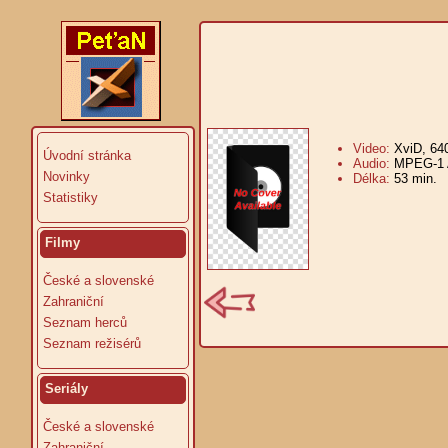
Video:
XviD, 64
Úvodní stránka
Audio:
MPEG-1 A
Novinky
Délka:
53 min.
V
Statistiky
Filmy
České a slovenské
Zahraniční
Seznam herců
Seznam režisérů
Seriály
České a slovenské
Zahraniční