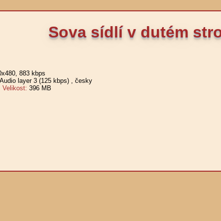
Sova sídlí v dutém st
0x480, 883 kbps
udio layer 3 (125 kbps)
, česky
elikost:
396 MB