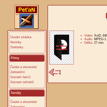
Video:
XviD, 64
Úvodní stránka
Audio:
MPEG-1 A
Novinky
Délka:
27 min.
V
Statistiky
Filmy
České a slovenské
Zahraniční
Seznam herců
Seznam režisérů
Seriály
České a slovenské
Zahraniční