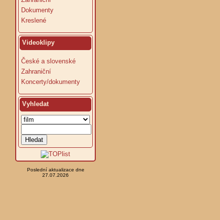
Dokumenty
Kreslené
Videoklipy
České a slovenské
Zahraniční
Koncerty/dokumenty
Vyhledat
Poslední aktualizace dne
27.07.2026