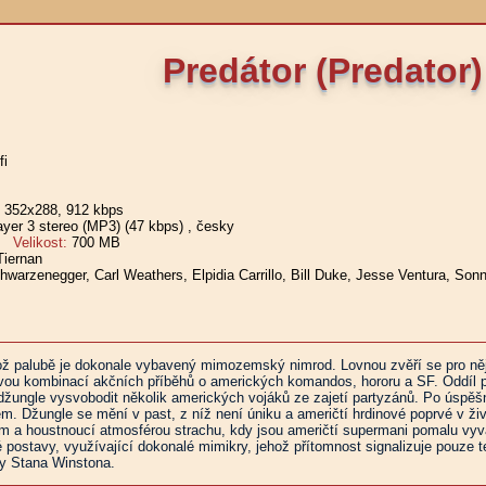
Predátor (Predator)
fi
, 352x288, 912 kbps
er 3 stereo (MP3) (47 kbps)
, česky
Velikost:
700 MB
iernan
hwarzenegger, Carl Weathers, Elpidia Carrillo, Bill Duke, Jesse Ventura, S
ož palubě je dokonale vybavený mimozemský nimrod. Lovnou zvěří se pro něj stá
nrovou kombinací akčních příběhů o amerických komandos, hororu a SF. Oddí
žungle vysvobodit několik amerických vojáků ze zajetí partyzánů. Po úspěšn
. Džungle se mění v past, z níž není úniku a američtí hrdinové poprvé v život
 a houstnoucí atmosférou strachu, kdy jsou američtí supermani pomalu vyváděn
 postavy, využívající dokonalé mimikry, jehož přítomnost signalizuje pouze 
ky Stana Winstona.