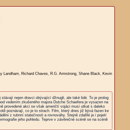
onny Landham, Richard Chaves, R.G. Armstrong, Shane Black, Kevin
vají nejen dravci obývající džnugli, ale také lidé. To je prolog
l pod vedením zkušeného majora Dutche Schaefera je vysazen na
ě provedené akci se však američtí vojáci musí utkat s daleko
ě poznávají, co je to strach. Film, který dnes již bývá řazen ke
i z rutinní statečnosti a rovnováhy. Stejně zdařilé je i pojetí
termografie jeho pohledu. Teprve v závěrečné scéně se na scéně