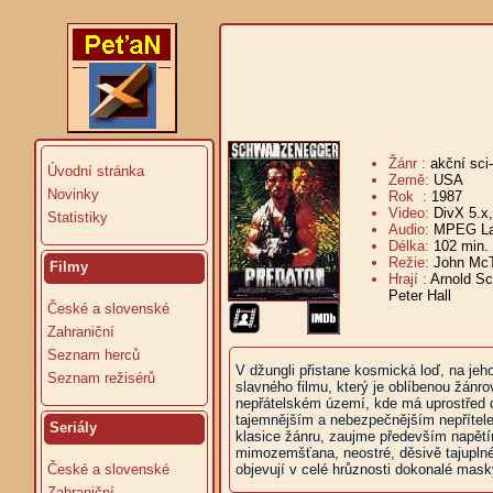
Žánr :
akční sci-
Úvodní stránka
Země:
USA
Novinky
Rok :
1987
Video:
DivX 5.x
Statistiky
Audio:
MPEG Lay
Délka:
102 min.
Režie:
John McT
Filmy
Hrají :
Arnold Sc
Peter Hall
České a slovenské
Zahraniční
Seznam herců
V džungli přistane kosmická loď, na jeh
Seznam režisérů
slavného filmu, který je oblíbenou žá
nepřátelském území, kde má uprostřed d
tajemnějším a nebezpečnějším nepřítelem
Seriály
klasice žánru, zaujme především napětím
mimozemšťana, neostré, děsivě tajuplné
České a slovenské
objevují v celé hrůznosti dokonalé mas
Zahraniční