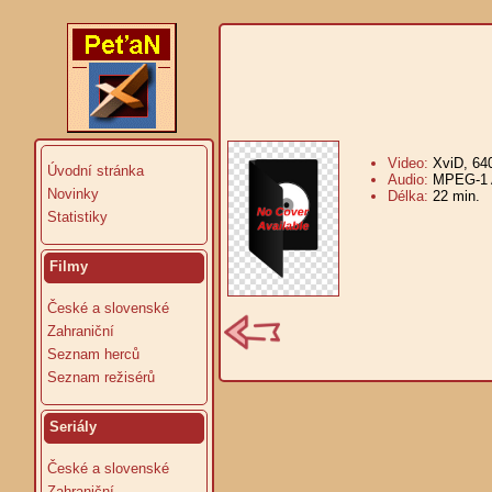
Video:
XviD, 64
Úvodní stránka
Audio:
MPEG-1 A
Novinky
Délka:
22 min.
V
Statistiky
Filmy
České a slovenské
Zahraniční
Seznam herců
Seznam režisérů
Seriály
České a slovenské
Zahraniční