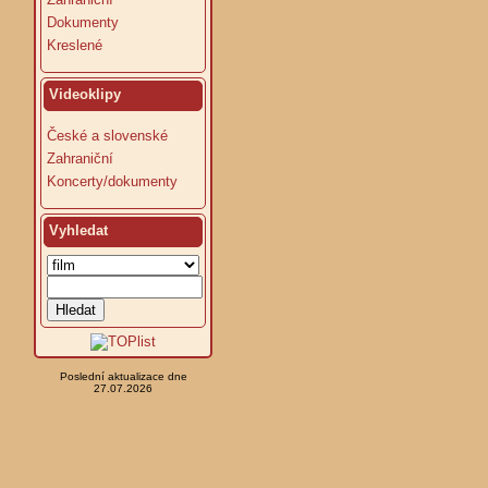
Dokumenty
Kreslené
Videoklipy
České a slovenské
Zahraniční
Koncerty/dokumenty
Vyhledat
Poslední aktualizace dne
27.07.2026