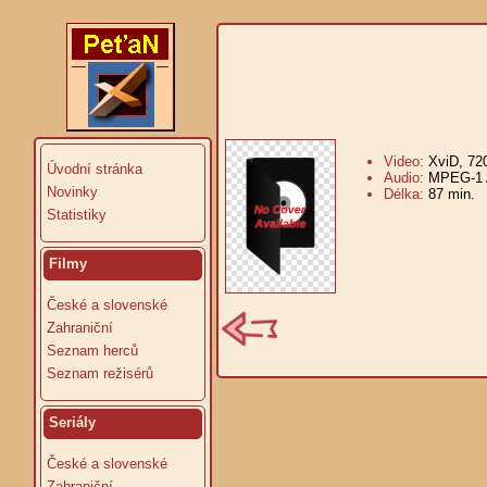
Video:
XviD, 72
Úvodní stránka
Audio:
MPEG-1 A
Novinky
Délka:
87 min.
V
Statistiky
Filmy
České a slovenské
Zahraniční
Seznam herců
Seznam režisérů
Seriály
České a slovenské
Zahraniční