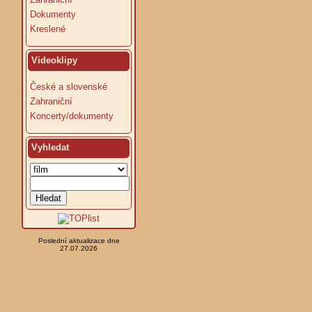
Dokumenty
Kreslené
Videoklipy
České a slovenské
Zahraniční
Koncerty/dokumenty
Vyhledat
Poslední aktualizace dne
27.07.2026