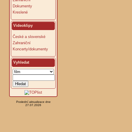
Dokumenty
Kreslené
Videoklipy
České a slovenské
Zahraniční
Koncerty/dokumenty
Vyhledat
Poslední aktualizace dne
27.07.2026