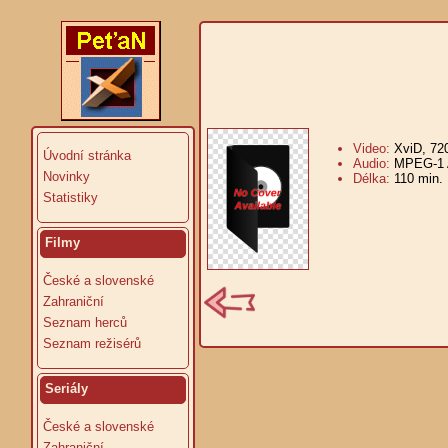
Video:
XviD, 72
Úvodní stránka
Audio:
MPEG-1 A
Novinky
Délka:
110 min.
Statistiky
Filmy
České a slovenské
Zahraniční
Seznam herců
Seznam režisérů
Seriály
České a slovenské
Zahraniční