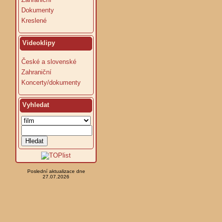
Dokumenty
Kreslené
Videoklipy
České a slovenské
Zahraniční
Koncerty/dokumenty
Vyhledat
Poslední aktualizace dne
27.07.2026