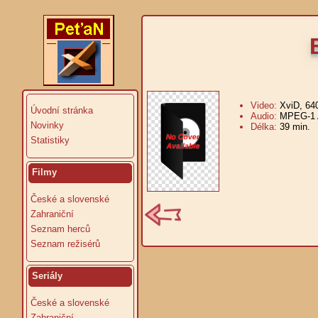
Video:
XviD, 64
Úvodní stránka
Audio:
MPEG-1 A
Novinky
Délka:
39 min.
V
Statistiky
Filmy
České a slovenské
Zahraniční
Seznam herců
Seznam režisérů
Seriály
České a slovenské
Zahraniční